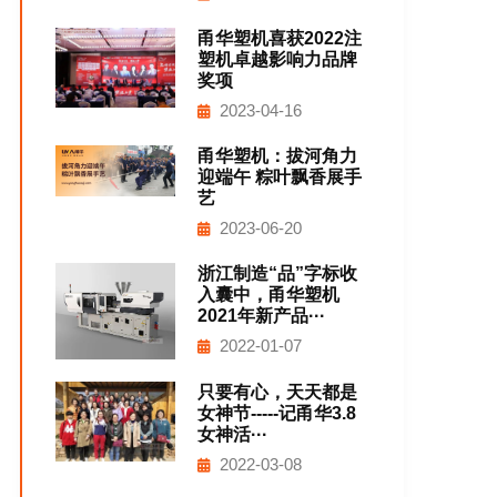
甬华塑机喜获2022注
塑机卓越影响力品牌
奖项
2023-04-16
甬华塑机：拔河角力
迎端午 粽叶飘香展手
艺
2023-06-20
浙江制造“品”字标收
入囊中，甬华塑机
2021年新产品···
2022-01-07
只要有心，天天都是
女神节-----记甬华3.8
女神活···
2022-03-08