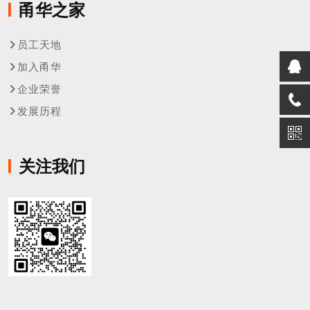
甬华之家
员工天地
加入甬华
企业荣誉
发展历程
关注我们