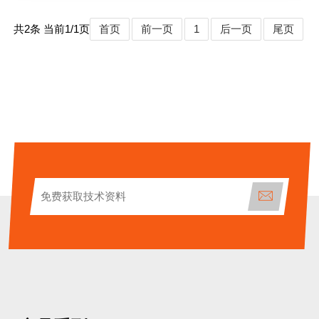
共2条 当前1/1页
首页
前一页
1
后一页
尾页