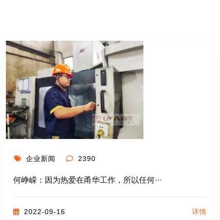
企业新闻
2390
何峥嵘：因为热爱在甬华工作，所以任何···
2022-09-16
详情