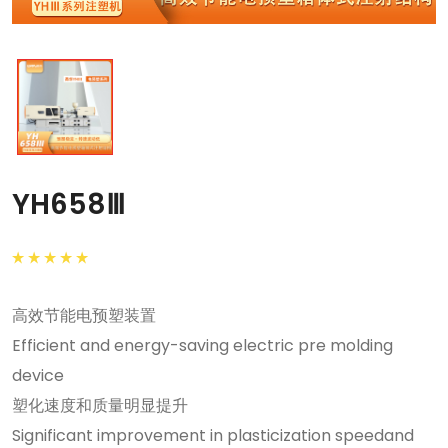
YH658Ⅲ
高效节能电预塑装置
Efficient and energy-saving electric pre molding
device
塑化速度和质量明显提升
Significant improvement in plasticization speedand