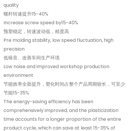
quality
螺杆转速提升15-40%
Increase screw speed by15-40%
预塑稳定，转速波动低，精度高
Pre molding stability, low speed fluctuation, high
precision
低噪音、改善车间生产环境
Low noise and improved workshop production
environment
节能效率全面提升，塑化时间占整个产品周期较长，可至少
节能15-35%
The energy-saving efficiency has been
comprehensively improved, and the plasticization
time accounts for a longer proportion of the entire
product cycle, which can save at least 15-35% of