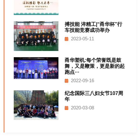
搏技能 淬精工|“甬华杯”行
车技能竞赛成功举办
2023-05-11
甬华塑机:每个荣誉既是鼓
舞，又是鞭策，更是新的起
跑点···
2022-09-16
纪念国际三八妇女节107周
年
2020-03-08